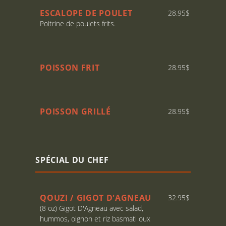
ESCALOPE DE POULET
28.95$
Poitrine de poulets frits.
POISSON FRIT
28.95$
POISSON GRILLÉ
28.95$
SPÉCIAL DU CHEF
QOUZI / GIGOT D'AGNEAU
32.95$
(8 oz) Gigot D'Agneau avec salad,
hummos, oignon et riz basmati oux